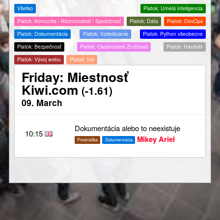
Všetko
Piatok: Umelá inteligencia
Piatok: Komunita / Rôznorodosť / Spoločnosť
Piatok: Dáta
Piatok: DevOps
Piatok: Dokumentácia
Piatok: Vzdelávanie
Piatok: Python všeobecne
Piatok: Bezpečnosť
Piatok: Osobnostné Zručnosti
Piatok: Hardvér
Piatok: Vývoj webu
Piatok: Iné
Friday: Miestnosť
Kiwi.com
(-1.61)
09. March
Dokumentácia alebo to neexistuje
10:15
Mikey Ariel
Prednáška
Dokumentácia